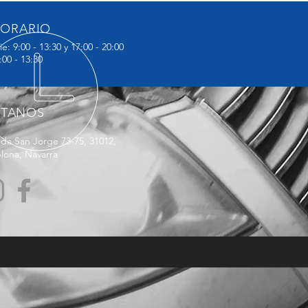
ORARIO
ie: 9:00 - 13:30 y 17:00 - 20:00
:00 - 13:30
ÍTANOS
da San Jorge 73-75, 31012,
lona, Navarra