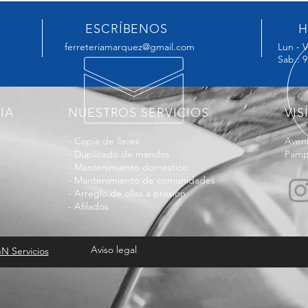
ESCRÍBENOS
H
ferreteriamarquez@gmail.com
Lun - V
Sab.: 9
IA
NUESTROS SERVICIOS
VIS
- Copia de llaves
Aveni
- Duplicado de mandos
Pamp
- Mantenimiento doméstico
- Mantenimiento de comunidades
- Arreglo de ollas a presión
- Afilados
Aviso legal
N Servicios