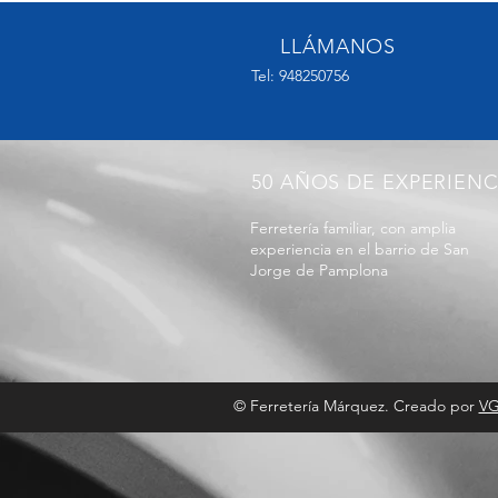
LLÁMANOS
Tel:
948250756
50 AÑOS DE EXPERIENC
Ferretería familiar, con amplia
experiencia en el barrio de San
Jorge de Pamplona
© Ferretería Márquez. Creado por
VG