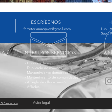
ESCRÍBENOS
H
ferreteriamarquez@gmail.com
Lun - V
Sab.: 9
IA
NUESTROS SERVICIOS
VIS
- Copia de llaves
Aveni
- Duplicado de mandos
Pamp
- Mantenimiento doméstico
- Mantenimiento de comunidades
- Arreglo de ollas a presión
- Afilados
Aviso legal
N Servicios