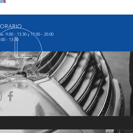
ORARIO
ie: 9:00 - 13:30 y 17:00 - 20:00
:00 - 13:30
ÍTANOS
da San Jorge 73-75, 31012,
lona, Navarra