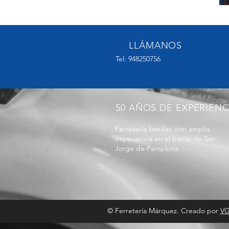
LLÁMANOS
Tel:
948250756
50 AÑOS DE EXPERIENC
Ferretería familiar, con amplia
experiencia en el barrio de San
Jorge de Pamplona
© Ferretería Márquez. Creado por
VG